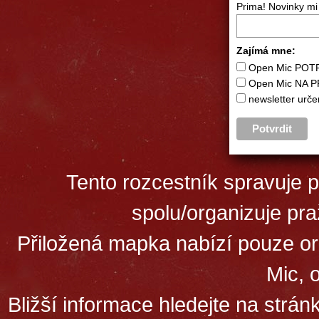
Prima! Novinky mi
Zajímá mne:
Open Mic POTR
Open Mic NA P
newsletter urč
Tento rozcestník spravuje 
spolu/organizuje pr
Přiložená mapka nabízí pouze or
Mic, 
Bližší informace hledejte na strá