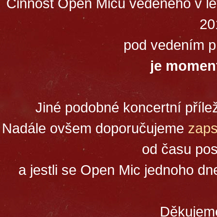
Činnost Open Micu vedeného v le
20
pod vedením p
je moment
Jiné podobné koncertní příle
Nadále ovšem doporučujeme
zaps
od času posí
a jestli se Open Mic jednoho dne
Děkujeme